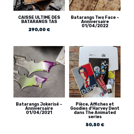
CAISSE ULTIME DES
Batarangs Two Face –
BATARANGS TAS
Anniversaire
01/04/2022
290,00
€
Batarangs Jokerisé –
Pièce, Affiches et
Anniversaire
Goodies d’Harvey Dent
01/04/2021
dans The Animated
series
50,50
€