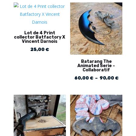
Lot de 4 Print
collector Batfactory X
Vincent Darnois
25,00
€
Batarang The
Animated Serie –
Collaboratif
Plage
60,00
€
–
90,00
€
de
prix :
60,00 
à
90,00 