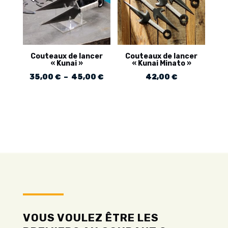
Couteaux de lancer
Couteaux de lancer
« Kunai »
« Kunai Minato »
Plage
35,00
€
–
45,00
€
42,00
€
de
prix :
35,00 €
à
45,00 €
VOUS VOULEZ ÊTRE LES