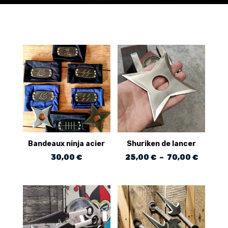
Bandeaux ninja acier
Shuriken de lancer
Plage
30,00
€
25,00
€
–
70,00
€
de
prix :
25,00 
à
70,00 