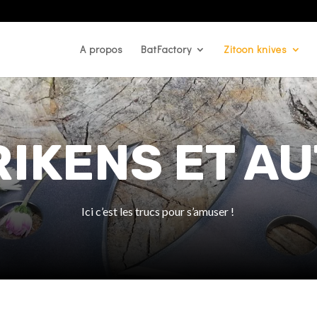
A propos
BatFactory
Zitoon knives
IKENS ET A
Ici c’est les trucs pour s’amuser !