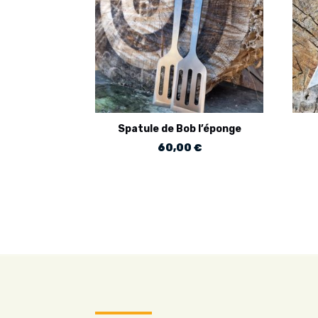
Spatule de Bob l’éponge
60,00
€