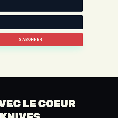
S'ABONNER
AVEC LE COEUR
 KNIVES