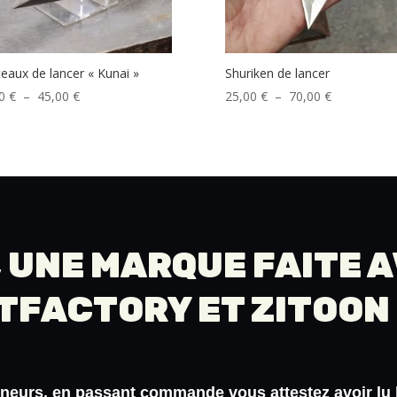
eaux de lancer « Kunai »
Shuriken de lancer
Plage
Plage
00
€
–
45,00
€
25,00
€
–
70,00
€
de
de
prix :
prix :
35,00 €
25,00 €
à
à
45,00 €
70,00 €
 UNE MARQUE FAITE 
TFACTORY
ET
ZITOON
ineurs
, en passant commande vous attestez avoir lu