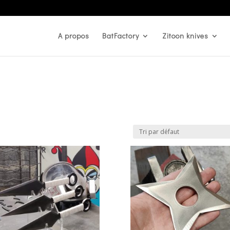
A propos
BatFactory
Zitoon knives