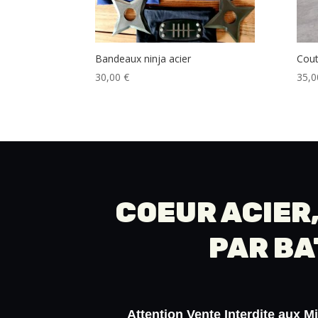
Bandeaux ninja acier
Cout
30,00
€
35,
COEUR ACIER,
PAR
BA
Attention
Vente Interdite aux M