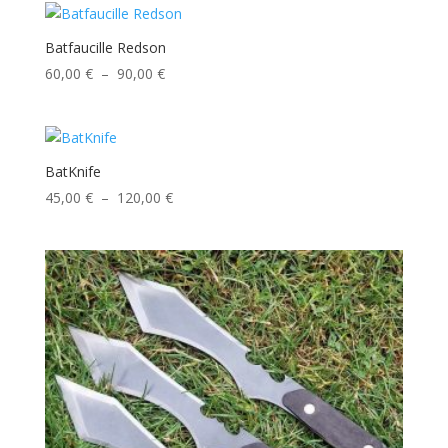
65,00 €
à
Batfaucille Redson
165,00 €
Plage
60,00
€
–
90,00
€
de
prix :
60,00 €
à
BatKnife
90,00 €
Plage
45,00
€
–
120,00
€
de
prix :
45,00 €
à
120,00 €