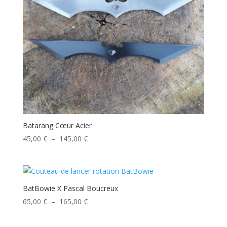
Batarang Cœur Acier
Plage
45,00
€
–
145,00
€
de
prix :
45,00 €
à
BatBowie X Pascal Boucreux
145,00 €
Plage
65,00
€
–
165,00
€
de
prix :