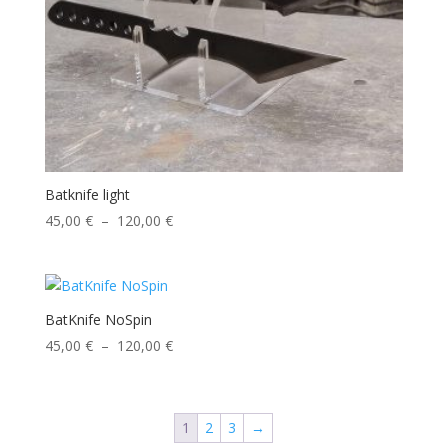
Batknife light
Plage
45,00
€
–
120,00
€
de
prix :
45,00 €
à
BatKnife NoSpin
120,00 €
Plage
45,00
€
–
120,00
€
de
prix :
45,00 €
1
2
3
→
à