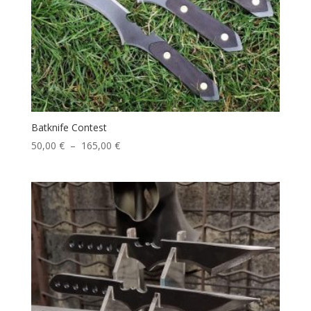
Batknife Contest
Plage
50,00
€
–
165,00
€
de
prix :
50,00 €
à
165,00 €