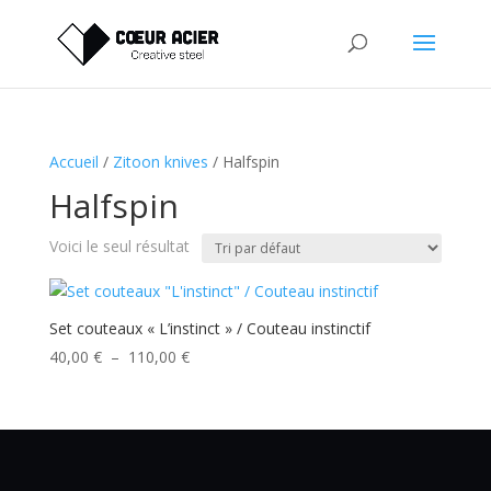
Accueil
/
Zitoon knives
/ Halfspin
Halfspin
Voici le seul résultat
Set couteaux « L’instinct » / Couteau instinctif
Plage
40,00
€
–
110,00
€
de
prix :
40,00 €
à
110,00 €