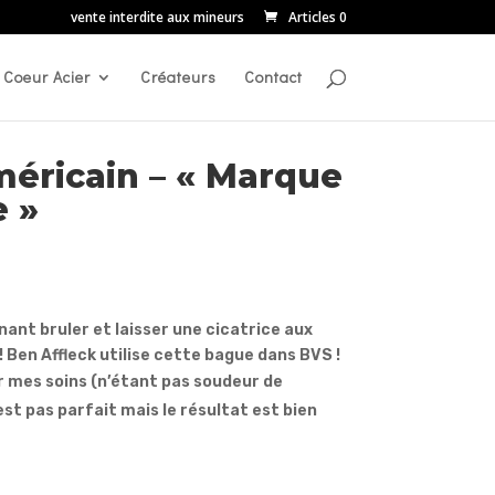
vente interdite aux mineurs
Articles 0
Coeur Acier
Créateurs
Contact
éricain – « Marque
e »
ant bruler et laisser une cicatrice aux
 Ben Affleck utilise cette bague dans BVS !
r mes soins (n’étant pas soudeur de
st pas parfait mais le résultat est bien