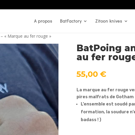
A propos
BatFactory
Zitoon knives
 – « Marque au fer rouge »
BatPoing am
au fer roug
55,00
€
La marque au fer rouge ven
pires malfrats de Gotham !
L’ensemble est soudé pa
formation, la soudure n’e
badass ! )