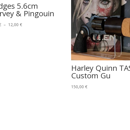
dges 5.6cm
rvey & Pingouin
Plage
€
–
12,00
€
de
prix :
6,00 €
à
12,00 €
Harley Quinn TA
Custom Gu
150,00
€