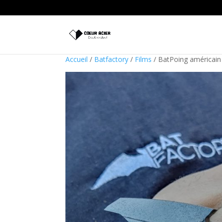
Accueil
/
Batfactory
/
Films
/ BatPoing américain