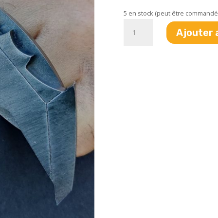
5 en stock (peut être commandé
quantité
Ajouter 
de
BatPoing
américain
-
"Marque
au
fer
rouge"