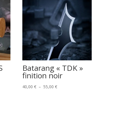
S
Batarang « TDK »
finition noir
Plage
40,00
€
–
55,00
€
de
prix :
40,00 €
à
55,00 €