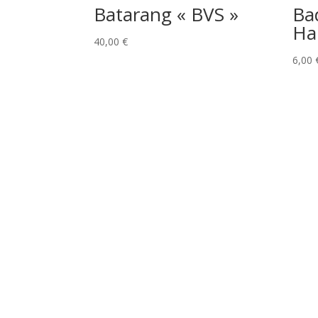
Batarang « BVS »
Ba
Ha
40,00
€
6,00