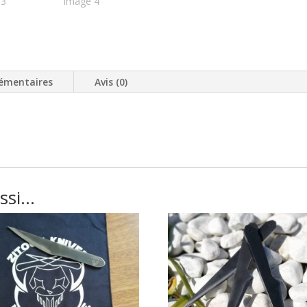
émentaires
Avis (0)
ussi…