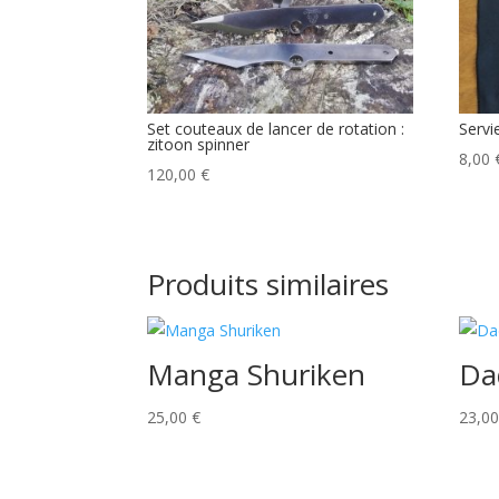
Set couteaux de lancer de rotation :
Servi
zitoon spinner
8,00
120,00
€
Produits similaires
Manga Shuriken
Da
25,00
€
23,0