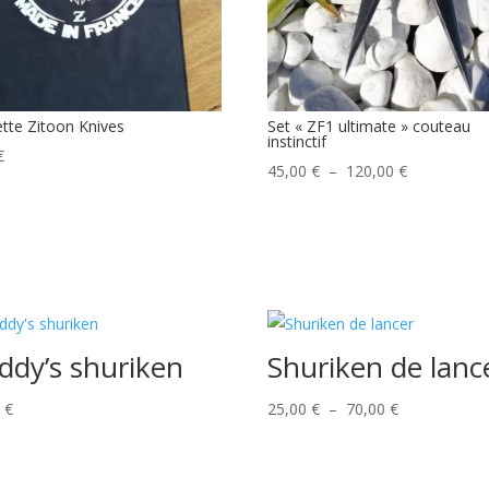
ette Zitoon Knives
Set « ZF1 ultimate » couteau
instinctif
€
Plage
45,00
€
–
120,00
€
de
prix :
45,00 €
à
120,00 €
ddy’s shuriken
Shuriken de lanc
Plage
0
€
25,00
€
–
70,00
€
de
prix :