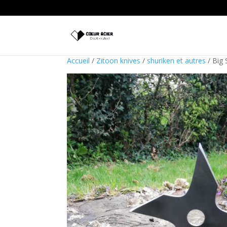
Accueil
/
Zitoon knives
/
shuriken et autres
/ Big 