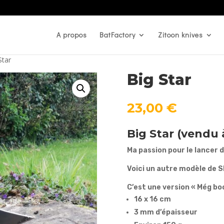
A propos
BatFactory
Zitoon knives
Star
Big Star
23,00
€
Big Star (vendu à
Ma passion pour le lancer
Voici un autre modèle de S
C’est une version « Még boo
16 x 16 cm
3 mm d’épaisseur