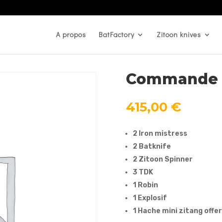
A propos
BatFactory
Zitoon knives
Commande s
415,00
€
2 Iron mistress
2 Batknife
2 Zitoon Spinner
3 TDK
1 Robin
1 Explosif
1 Hache mini zitang offe