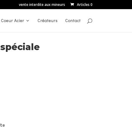
vente interdite aux mineurs
Articles 0
Coeur Acier
Créateurs
Contact
péciale
rte