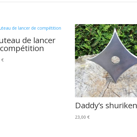
uteau de lancer
 compétition
0
€
Daddy’s shurike
23,00
€