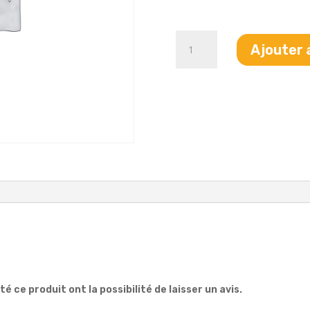
quantité
Ajouter 
de
Commande
spéciale
 ce produit ont la possibilité de laisser un avis.