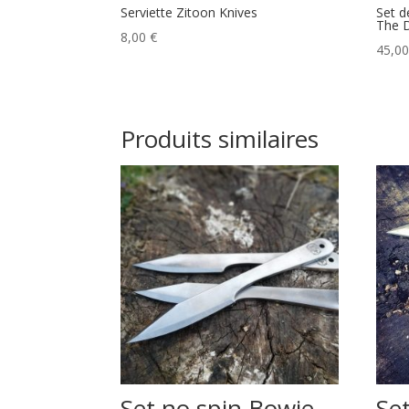
Serviette Zitoon Knives
Set d
The D
8,00
€
45,0
Produits similaires
Set no spin Bowie
Set