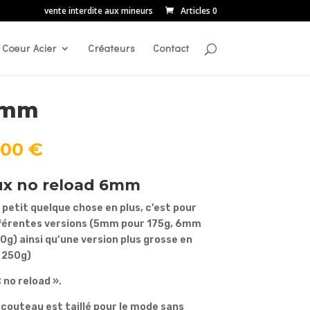
vente interdite aux mineurs
Articles 0
Coeur Acier
Créateurs
Contact
6mm
Plage
,00
€
de
prix :
ux no reload 6mm
45,00 €
à
 petit quelque chose en plus, c’est pour
120,00 €
différentes versions (5mm pour 175g, 6mm
g) ainsi qu’une version plus grosse en
 250g)
 no reload ».
 couteau est taillé pour le mode sans