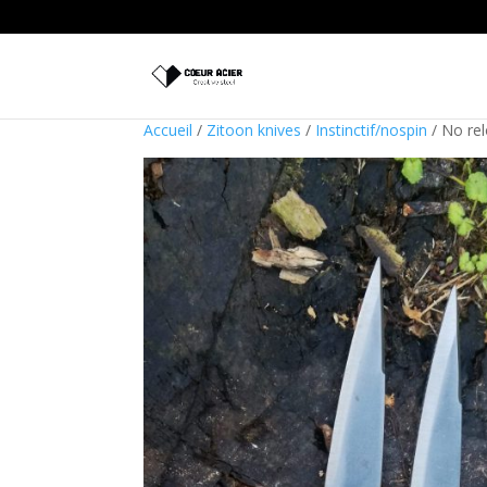
Accueil
/
Zitoon knives
/
Instinctif/nospin
/ No re