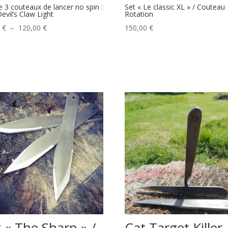
e 3 couteaux de lancer no spin :
Set « Le classic XL » / Couteau
evil’s Claw Light
Rotation
Plage
0
€
–
120,00
€
150,00
€
de
prix :
45,00 €
à
120,00 €
 « The Sharp » /
Cat Target Killer