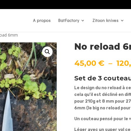
A propos
BatFactory
Zitoon knives
load 6mm
No reload 
45,00
€
–
120
Set de 3 coutea
Le design du no reload à ce
cela qu’il est décliné en 
pour 210g et 8 mm pour 270
6mm (le big no reload pour
Un couteau pensé pour le «
Léger avec un super vol ce