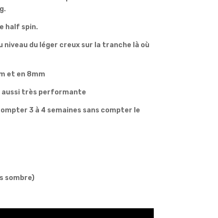
g.
e half spin.
 niveau du léger creux sur la tranche là où
5mm et en 8mm
st aussi très performante
 compter 3 à 4 semaines sans compter le
is sombre)