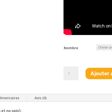
Nombre
quantité
Ajouter 
de
No
reload
6mm
émentaires
Avis (0)
 et no spin).