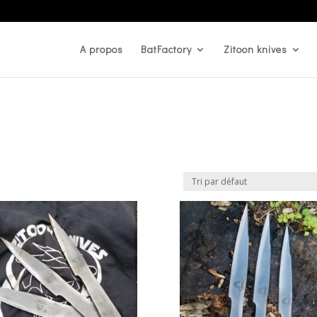
A propos
BatFactory
Zitoon knives