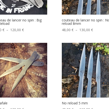
eau de lancer no spin : Big
couteau de lancer no spin : N
Reload
reload 8mm
Plage
Plage
00
€
–
120,00
€
48,00
€
–
130,00
€
de
de
prix :
prix :
45,00 €
48,00 €
à
à
120,00 €
130,00 €
afale
No reload 5 mm