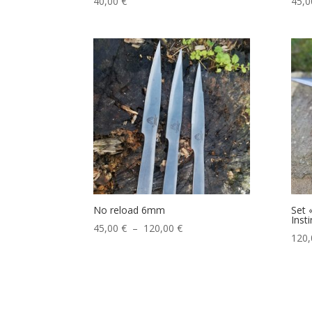
40,00
€
45,
No reload 6mm
Set 
Insti
Plage
45,00
€
–
120,00
€
120
de
prix :
45,00 €
à
120,00 €