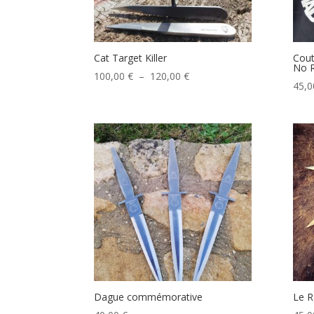
Cat Target Killer
Cout
No 
Plage
100,00
€
–
120,00
€
45,
de
prix :
100,00 €
à
120,00 €
Dague commémorative
Le R