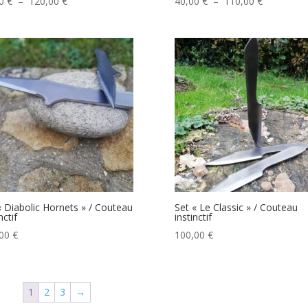
Plage
Plage
00
€
–
120,00
€
40,00
€
–
110,00
€
de
de
prix :
prix :
45,00 €
40,00 €
à
à
120,00 €
110,00 €
« Diabolic Hornets » / Couteau
Set « Le Classic » / Couteau
nctif
instinctif
,00
€
100,00
€
1
2
3
→