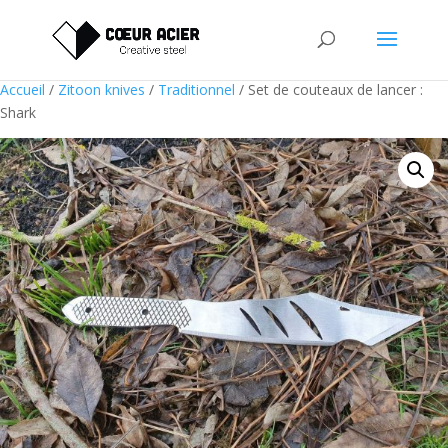
Accueil
/
Zitoon knives
/
Traditionnel
/ Set de couteaux de lancer :
Shark