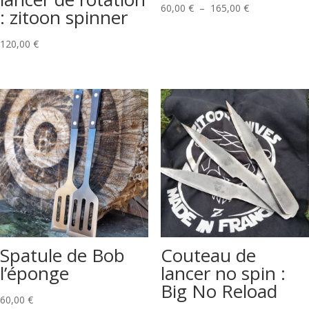
Plage
60,00
€
–
165,00
€
: zitoon spinner
de
prix :
120,00
€
60,00 €
à
165,00 €
Spatule de Bob
Couteau de
l’éponge
lancer no spin :
Big No Reload
60,00
€