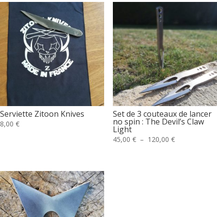
Serviette Zitoon Knives
Set de 3 couteaux de lancer
no spin : The Devil’s Claw
8,00
€
Light
Plage
45,00
€
–
120,00
€
de
prix :
45,00 €
à
120,00 €