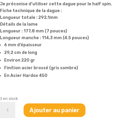
Je préconise d’utiliser cette dague pour le half spin.
Fiche technique de la dague :
Longueur totale : 292,1mm
Détails de la lame
Longueur : 177,8 mm (7 pouces)
Longueur manche : 114,3 mm (4.5 pouces)
6 mm d’épaisseur
29,2 cm de long
Environ 220 gr
Finition acier brossé (gris sombre)
En Acier Hardox 450
3 en stock
quantité
Ajouter au panier
de
Dague
commémorative