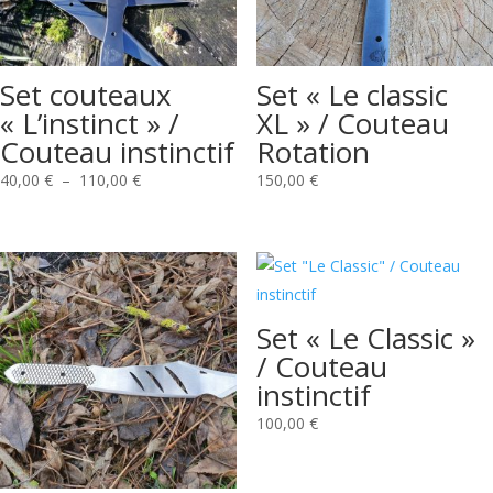
Set couteaux
Set « Le classic
« L’instinct » /
XL » / Couteau
Couteau instinctif
Rotation
Plage
40,00
€
–
110,00
€
150,00
€
de
prix :
40,00 €
à
110,00 €
Set « Le Classic »
/ Couteau
instinctif
100,00
€