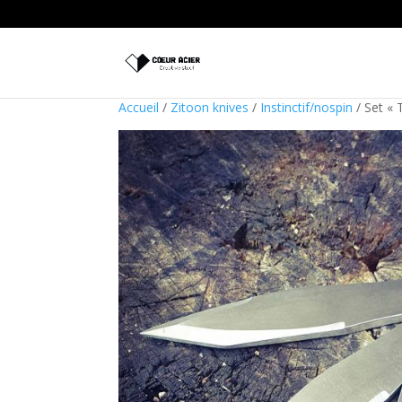
Accueil
/
Zitoon knives
/
Instinctif/nospin
/ Set « 