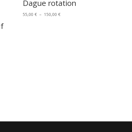
Dague rotation
Plage
55,00
€
–
150,00
€
de
f
prix :
55,00 €
à
150,00 €