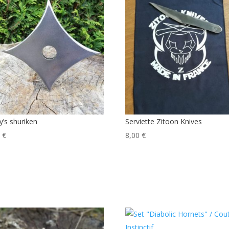
’s shuriken
Serviette Zitoon Knives
0
€
8,00
€