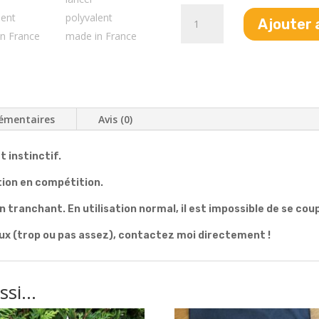
quantité
Ajouter 
de
Set
"The
Sharp"
/
Couteau
émentaires
Avis (0)
polyvalent
t instinctif.
tion en compétition.
 tranchant. En utilisation normal, il est impossible de se cou
ux (trop ou pas assez), contactez moi directement !
ussi…