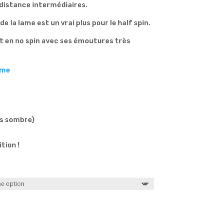
 distance intermédiaires.
 la lame est un vrai plus pour le half spin.
 en no spin avec ses émoutures très
ime
is sombre)
tion !