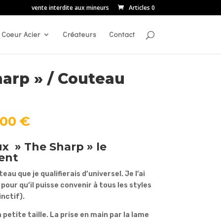
vente interdite aux mineurs
Articles 0
Coeur Acier
Créateurs
Contact
harp » / Couteau
Plage
,00
€
de
prix :
x » The Sharp » le
45,00 €
ent
à
130,00 €
au que je qualifierais d’universel. Je l’ai
pour qu’il puisse convenir à tous les styles
inctif).
 petite taille. La prise en main par la lame