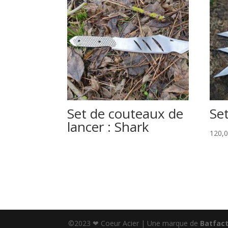
Set de couteaux de
Se
lancer : Shark
120,
©2023 ❤ Coeur Acier | Une marque de
Batfac