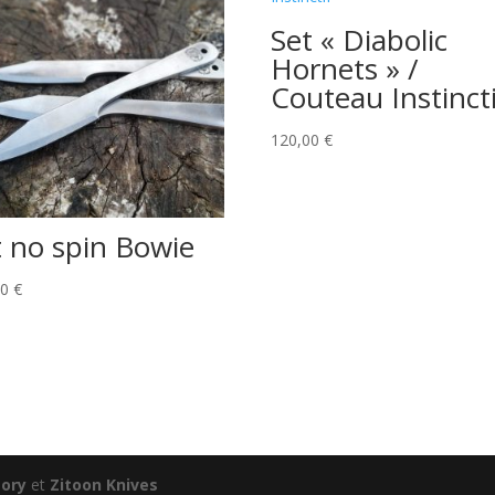
Set « Diabolic
Hornets » /
Couteau Instincti
120,00
€
t no spin Bowie
00
€
tory
et
Zitoon Knives