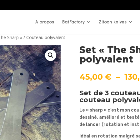
A propos
BatFactory
Zitoon knives
The Sharp » / Couteau polyvalent
Set « The S
polyvalent
45,00
€
–
130
Set de 3 couteau
couteau polyval
Le « sharp » c’est mon coute
dessiné, amélioré et testé 
de lancer (rotation et inst
Idéal en rotation malgré sa