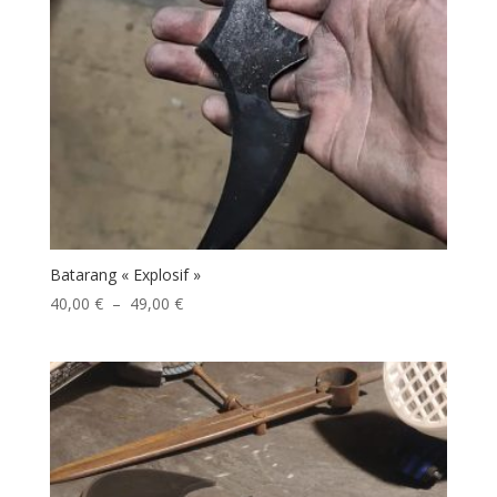
Batarang « Explosif »
Plage
40,00
€
–
49,00
€
de
prix :
40,00 €
à
49,00 €