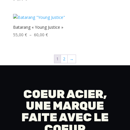
Batarang « Young Justice »
Plage
55,00
€
–
60,00
€
de
prix :
55,00 €
1
2
→
à
60,00 €
COEUR ACIER,
UNE MARQUE
FAITE AVEC LE
COEUR