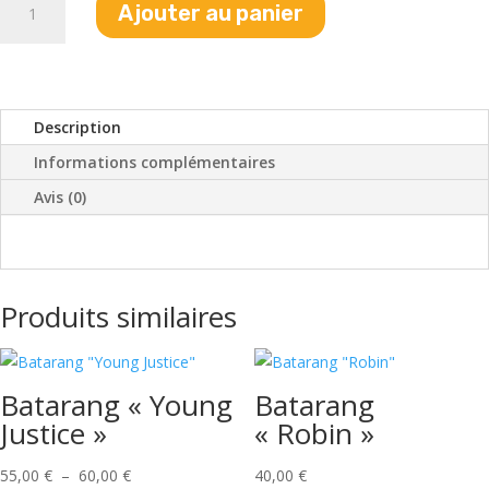
Ajouter au panier
de
Batarang
"Nightwing"
Description
Informations complémentaires
Avis (0)
Produits similaires
Batarang « Young
Batarang
Justice »
« Robin »
Plage
55,00
€
–
60,00
€
40,00
€