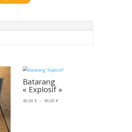
Batarang
« Explosif »
Plage
40,00
€
–
49,00
€
de
prix :
40,00 €
à