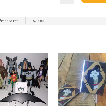
Batarang
"Robin"
émentaires
Avis (0)