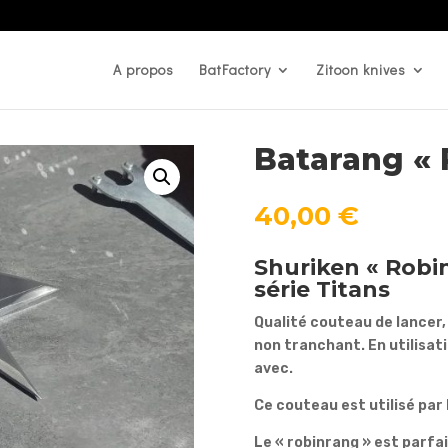
A propos
BatFactory
Zitoon knives
Batarang « 
40,00
€
Shuriken « Robin
série Titans
Qualité couteau de lancer, 
non tranchant. En utilisati
avec.
Ce couteau est utilisé par 
Le « robinrang » est parf