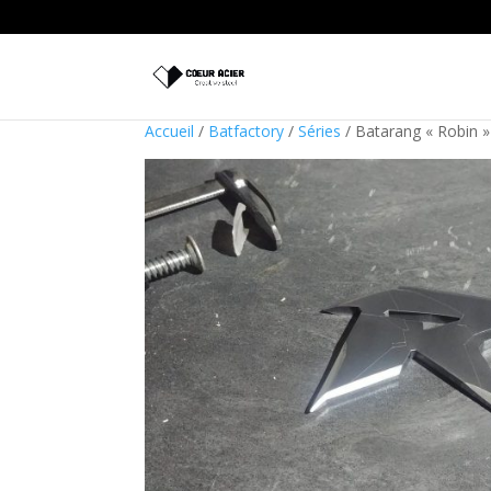
Accueil
/
Batfactory
/
Séries
/ Batarang « Robin »