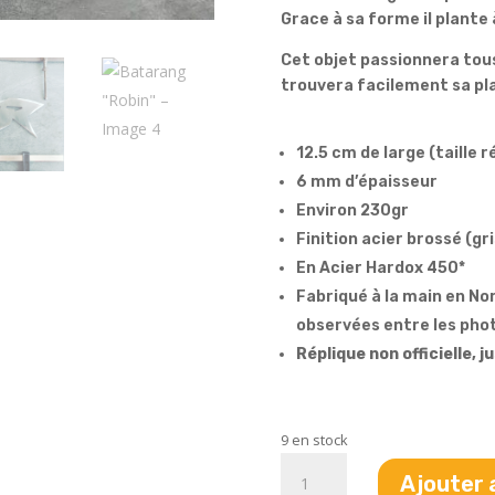
Grace à sa forme il plante 
Cet objet passionnera tous 
trouvera facilement sa pl
12.5 cm de large (taille 
6 mm d’épaisseur
Environ 230gr
Finition acier brossé (gr
En Acier Hardox 450*
Fabriqué à la main en No
observées entre les phot
Réplique non officielle, j
9 en stock
quantité
Ajouter 
de