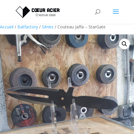
Accueil
/
Batfactory
/
Séries
/ Couteau Jaffa – StarGate