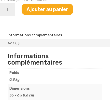
quantité
Ajouter au panier
de
Couteau
Jaffa
-
StarGate
Informations complémentaires
Avis (0)
Informations
complémentaires
Poids
0,3 kg
Dimensions
35 × 6 × 0,6 cm