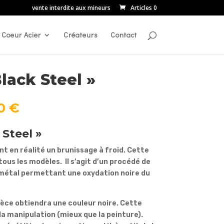
vente interdite aux mineurs
Articles 0
Coeur Acier
Créateurs
Contact
Black Steel »
Plage
00
€
de
prix :
 Steel »
10,00 €
à
ont en réalité un brunissage à froid. Cette
19,00 €
ous les modèles. Il s’agit d’un procédé de
métal permettant une oxydation noire du
pièce obtiendra une couleur noire. Cette
à la manipulation (mieux que la peinture).