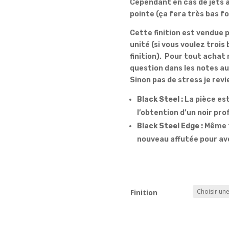
Cependant en cas de jets à 
pointe (ça fera très bas f
Cette finition est vendue 
unité (si vous voulez trois 
finition). Pour tout achat 
question dans les notes 
Sinon pas de stress je revi
Black Steel :
La pièce est
l’obtention d’un noir pro
Black Steel Edge :
Même te
nouveau affutée pour avo
Finition