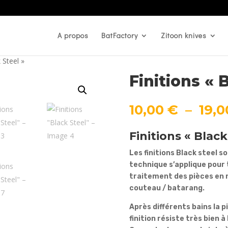
A propos
BatFactory
Zitoon knives
 Steel »
Finitions « 
10,00
€
–
19,
Finitions « Black
Les finitions Black steel s
technique s’applique pour t
traitement des pièces en 
couteau / batarang.
Après différents bains la 
finition résiste très bien 