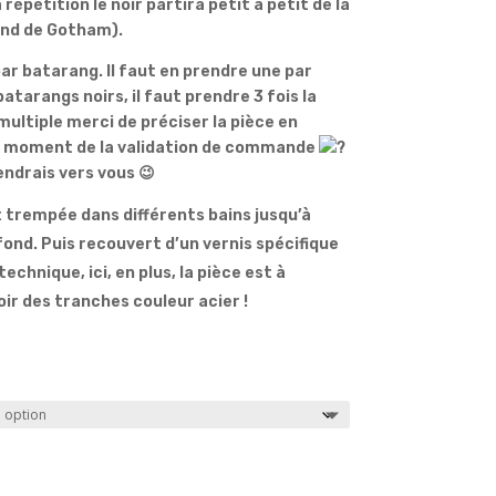
répétition le noir partira petit à petit de la
ond de Gotham).
par batarang. Il faut en prendre une par
batarangs noirs, il faut prendre 3 fois la
multiple merci de préciser la pièce en
au moment de la validation de commande
endrais vers vous 😉
 trempée dans différents bains jusqu’à
fond. Puis recouvert d’un vernis spécifique
chnique, ici, en plus, la pièce est à
ir des tranches couleur acier !