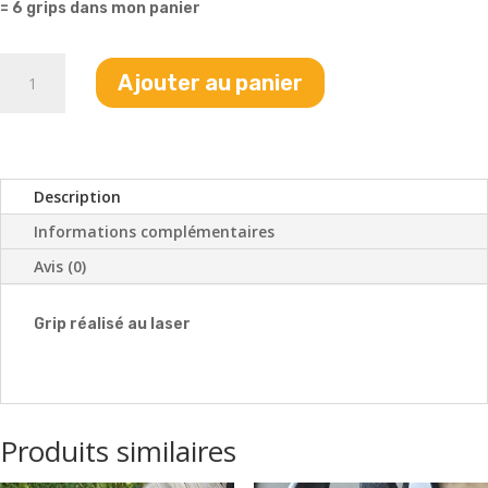
= 6 grips dans mon panier
quantité
Ajouter au panier
de
Grip
carré
manche
Description
Informations complémentaires
Avis (0)
Grip réalisé au laser
Produits similaires