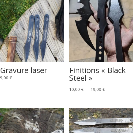
Gravure laser
Finitions « Black
Steel »
9,00
€
Plage
10,00
€
–
19,00
€
de
prix :
10,00 €
à
19,00 €