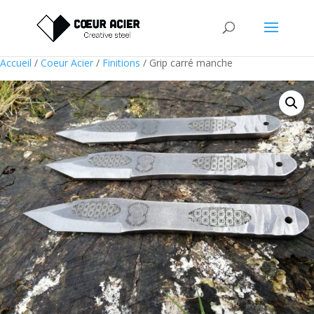
Accueil
/
Coeur Acier
/
Finitions
/ Grip carré manche